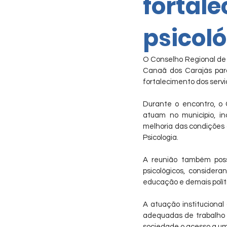
fortale
psicol
O Conselho Regional de P
Canaã dos Carajás para 
fortalecimento dos servi
Durante o encontro, o 
atuam no município, in
melhoria das condições 
Psicologia.
A reunião também possi
psicológicos, consider
educação e demais polít
A atuação institucional
adequadas de trabalho e
sociedade o acesso a um