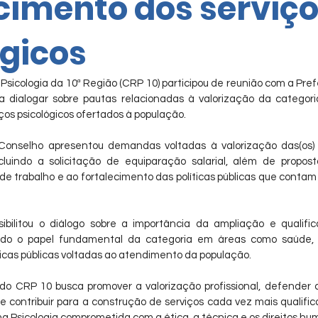
cimento dos serviç
ógicos
sicologia da 10ª Região (CRP 10) participou de reunião com a Prefe
dialogar sobre pautas relacionadas à valorização da categoria 
ços psicológicos ofertados à população.
Conselho apresentou demandas voltadas à valorização das(os) p
cluindo a solicitação de equiparação salarial, além de propost
de trabalho e ao fortalecimento das políticas públicas que conta
bilitou o diálogo sobre a importância da ampliação e qualific
ando o papel fundamental da categoria em áreas como saúde, as
icas públicas voltadas ao atendimento da população.
 do CRP 10 busca promover a valorização profissional, defender c
 contribuir para a construção de serviços cada vez mais qualific
a Psicologia comprometida com a ética, a técnica e os direitos hu