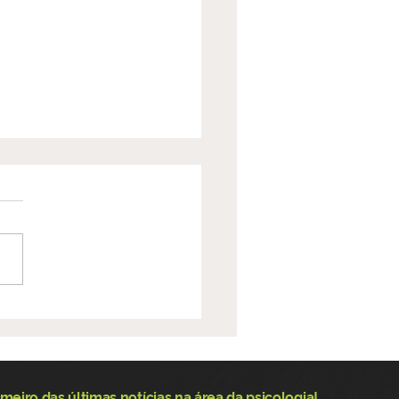
10 participa da
ferência Municipal
Saúde de Santarém e
talece atuação nos
meiro das últimas notícias na área da psicologia!