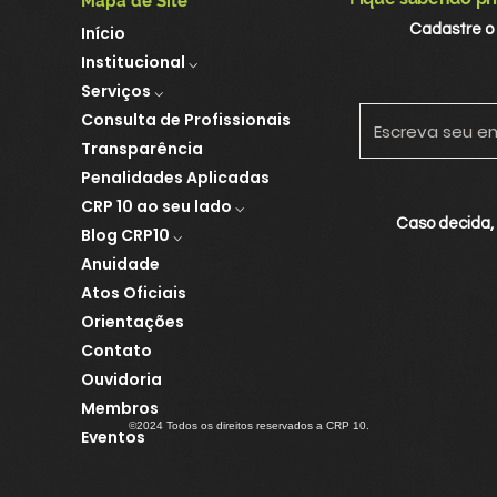
Mapa de Site
esp
Cadastre o
Início
soci
Institucional ⌵
Serviços ⌵
Consulta de Profissionais
Transparência
Penalidades Aplicadas
CRP 10 ao seu lado ⌵
Caso decida,
Blog CRP10 ⌵
Anuidade
Atos Oficiais
Orientações
Contato
Ouvidoria
Criado por Paulo Gabriel
Membros
©2024 Todos os direitos reservados a CRP 10.
Eventos