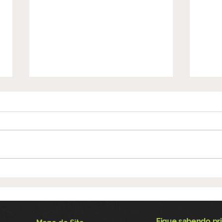
Alteração no expediente
CRP 
durante o mês de julho
Con
de 
for
Fique sabendo pri