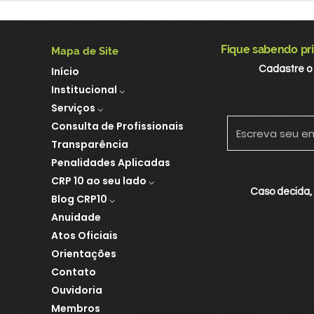
durante o mês de julho
Con
de 
for
Fique sabendo pri
Mapa de Site
esp
Cadastre o
Início
soci
Institucional ⌵
Serviços ⌵
Consulta de Profissionais
Transparência
Penalidades Aplicadas
CRP 10 ao seu lado ⌵
Caso decida,
Blog CRP10 ⌵
Anuidade
Atos Oficiais
Orientações
Contato
Ouvidoria
Criado por Paulo Gabriel
Membros