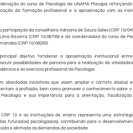
rdenação do curso de Psicologia da UNAMA Macapá, reforçando 
icação da formação profissional e a aproximação com as insti
 participação da conselheira Adryana de Souza Sales (CRP 10/0494
 Lima Bezerra (CRP 10/06736) e da coordenadora do curso de Ps
rnandes (CRP 10/08293).
incipal objetivo fortalecer a aproximação institucional entr
scutir possibilidades de parceria para a realização de atividades
êmica e ao exercício profissional da Psicologia.
am abordadas iniciativas que visam ampliar o contato das(os) 
entam a profissão, bem como promover o conhecimento sobre o 
sicologia e sua importância para a orientação, fiscalização 
CRP 10 e as instituições de ensino representa uma estratégia
as futuras(os) psicólogas(os), contribuindo para o desenvolvimen
ificada e alinhada às demandas da sociedade.