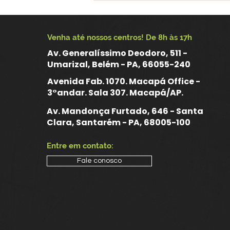
compor o Conselho
Estadual de Saúde do
Amapá no segmento dos
Venha até nossos centros! De 8h às 17h
trabalhadores da saúde
Av. Generalíssimo Deodoro, 511 -
Umarizal, Belém - PA, 66055-240
Avenida Fab. 1070. Macapá Office -
3°andar. Sala 307. Macapá/AP.
Av. Mandonça Furtado, 646 - Santa
Clara, Santarém - PA, 68005-100
Entre em contato:
Fale conosco