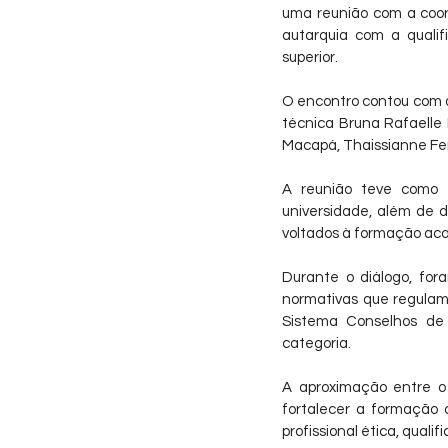
uma reunião com a coo
autarquia com a qualif
superior.
O encontro contou com a
técnica Bruna Rafaelle
Macapá, Thaissianne Fe
A reunião teve como pr
universidade, além de di
voltados à formação acad
Durante o diálogo, for
normativas que regulam
Sistema Conselhos de P
categoria.
A aproximação entre o 
fortalecer a formação d
profissional ética, qual