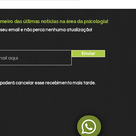
ferência Municipal
Saúde de Santarém e
talece atuação nos
meiro das últimas notícias na área da psicologia!
aços de controle
 seu email e não perca nenhuma atualização!
al
Enviar
 poderá cancelar esse recebimento mais tarde.