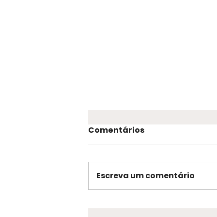
Comentários
Escreva um comentário
CRP 10 é eleito para