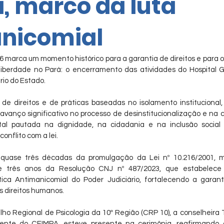
, marco da luta
nicomial
6 marca um momento histórico para a garantia de direitos e para o
liberdade no Pará: o encerramento das atividades do Hospital Ger
rio do Estado.
de direitos e de práticas baseadas no isolamento institucional
vanço significativo no processo de desinstitucionalização e na 
tal pautada na dignidade, na cidadania e na inclusão social
onflito com a lei.
quase três décadas da promulgação da Lei nº 10.216/2001, 
a, e três anos da Resolução CNJ nº 487/2023, que estabelece 
ica Antimanicomial do Poder Judiciário, fortalecendo a garan
os direitos humanos.
o Regional de Psicologia da 10ª Região (CRP 10), a conselheira T
lente do CEIMPA, esteve presente na cerimônia, reafirmando 