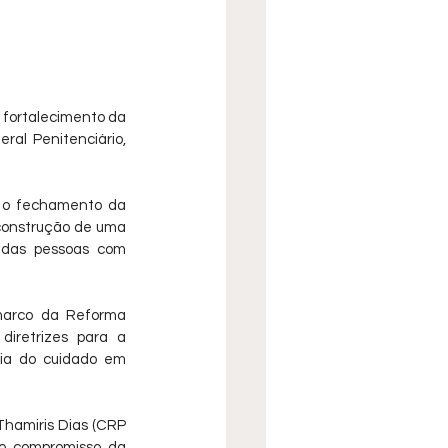
 fortalecimento da 
al Penitenciário, 
, o fechamento da 
construção de uma 
 das pessoas com 
marco da Reforma 
diretrizes para a 
tia do cuidado em 
hamiris Dias (CRP 
o compromisso da 