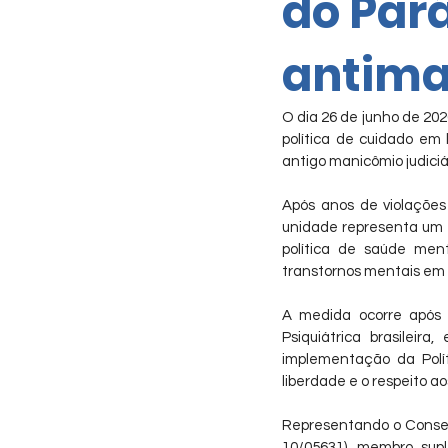
do Pará
antima
O dia 26 de junho de 202
política de cuidado em 
antigo manicômio judiciá
Após anos de violações 
unidade representa um a
política de saúde men
transtornos mentais em c
A medida ocorre após 
Psiquiátrica brasileir
implementação da Polít
liberdade e o respeito a
Representando o Conselh
10/05631), membro sup