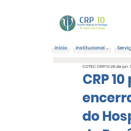
Início
Institucional ⌵
Serviç
COTEC CRP10
26 de jun.
CRP 10 
encerr
do Hosp