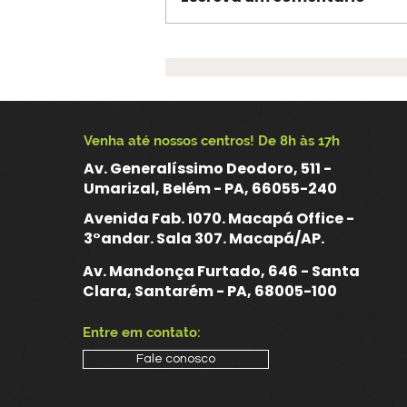
CRP 10 é eleito para
compor o Conselho
Estadual de Saúde do
Amapá no segmento dos
Venha até nossos centros! De 8h às 17h
trabalhadores da saúde
Av. Generalíssimo Deodoro, 511 -
Umarizal, Belém - PA, 66055-240
Avenida Fab. 1070. Macapá Office -
3°andar. Sala 307. Macapá/AP.
Av. Mandonça Furtado, 646 - Santa
Clara, Santarém - PA, 68005-100
Entre em contato:
Fale conosco