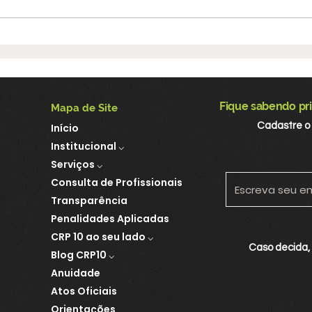
Alteração no expediente
CRP 
durante o mês de julho
Con
de 
for
Fique sabendo pri
Mapa de Site
esp
Cadastre o
Início
soci
Institucional ⌵
Serviços ⌵
Consulta de Profissionais
Transparência
Penalidades Aplicadas
CRP 10 ao seu lado ⌵
Caso decida,
Blog CRP10 ⌵
Anuidade
Atos Oficiais
Orientações