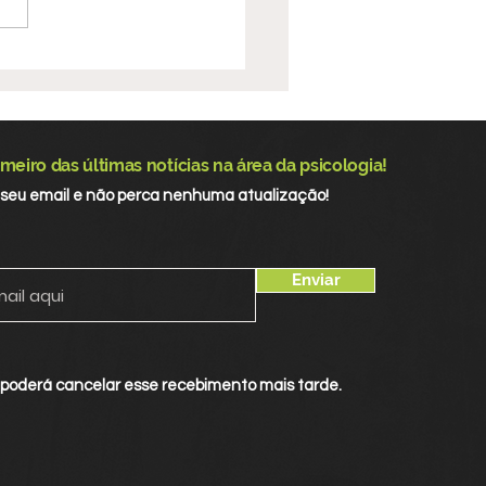
10 participa da
ferência Municipal
Saúde de Santarém e
talece atuação nos
meiro das últimas notícias na área da psicologia!
aços de controle
 seu email e não perca nenhuma atualização!
al
Enviar
 poderá cancelar esse recebimento mais tarde.