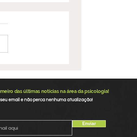
10 participa da
ferência Municipal
Saúde de Santarém e
talece atuação nos
meiro das últimas notícias na área da psicologia!
aços de controle
 seu email e não perca nenhuma atualização!
al
Enviar