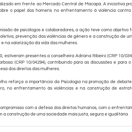
realizado em frente ao Mercado Central de Macapá. A iniciativa p
sobre o papel dos homens no enfrentamento à violência contra
ssão de psicólogos e colaboradores, a ação teve como objetivo fo
coletiva, prevenção das violências de gênero e a construção de u
 e na valorização da vida das mulheres.
 estiveram presentes a conselheira Adriana Ribeiro (CRP 10/034
rbosa (CRP 10/04294), contribuindo para as discussões e para o 
fesa dos direitos das mulheres.
lho reforça a importância da Psicologia na promoção de debates 
o, no enfrentamento às violências e na construção de estraté
ompromisso com a defesa dos direitos humanos, com o enfrentame
 a construção de uma sociedade mais justa, segura e igualitária.