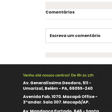
Comentários
Escreva um comentário
CRP 10 é eleito para
compor o Conselho
Estadual de Saúde do
Amapá no segmento dos
Venha até nossos centros! De 8h às 17h
trabalhadores da saúde
Av. Generalíssimo Deodoro, 511 -
Umarizal, Belém - PA, 66055-240
Avenida Fab. 1070. Macapá Office -
3°andar. Sala 307. Macapá/AP.
Av. Mandonça Furtado, 646 - Santa