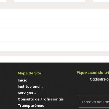
Alteração no expediente
CRP 
durante o mês de julho
Con
de 
for
Fique sabendo pri
Mapa de Site
esp
Cadastre o
Início
soci
Institucional ⌵
Serviços ⌵
Consulta de Profissionais
Transparência