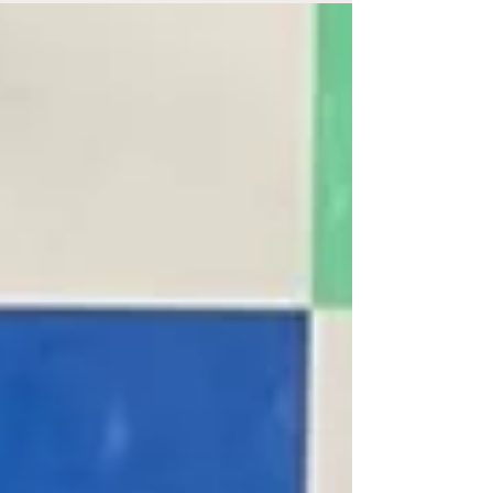
Assembleia Geral Orçamentária – Exercício
2027, importante espaço de participação da
categoria nas decisões relacionadas ao
planejamento financeiro e administrativo do
Conselho. A Assembleia será realizada no dia 31
de agosto de 2026 (segunda-feira), em formato
virtual, por meio da Plataforma Assemb