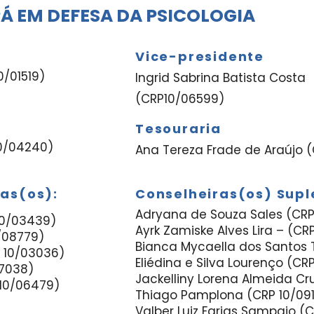
Á EM DEFESA DA PSICOLOGIA
Vice-presidente
0/01519)
Ingrid Sabrina Batista Costa
(CRP10/06599)
Tesouraria
10/04240)
Ana Tereza Frade de Araújo 
vas(os):
Conselheiras(os) Supl
Adryana de Souza Sales (CR
10/03439)
Ayrk Zamiske Alves Lira – (CR
/08779)
Bianca Mycaella dos Santos 
P 10/03036)
Eliédina e Silva Lourenço (CR
07038)
Jackelliny Lorena Almeida Cr
 10/06479)
Thiago Pamplona (CRP 10/09
Valber Luiz Farias Sampaio (